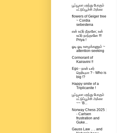
பூப்பூவா பறந்து போகும்
பட்டுப்பூச்சி அக்கா
flowers of Geiger tree
~ Cordia
sebestena
என் உயிர் நீதானே; உன்
உயிர் நாந்தானே !!!
Priya !
ஓடி ஓடி உழைக்கணும் ~
attention-seeking
Cormorant of
Kairavini !!
Ego - நான் யார்
தெரியுமா ? - Who is
big !?
Happy smile of a
Triplicanite !
பூப்பூவா பறந்து போகும்
பட்டுப்பூச்சி அக்கா
~~ ‘B...
Norway Chess 2025 :
- Carlsen
frustration and
Guke...
Gauss Law .. .. and