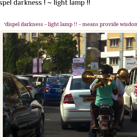
spel darkness ! ~ light lamp !!
‘dispel darkness – light lamp !! – means provide wisdom