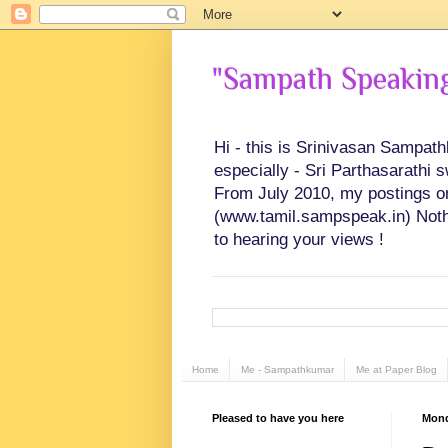
"Sampath Speaking"
Hi - this is Srinivasan Sampat
especially - Sri Parthasarathi 
From July 2010, my postings on 
(www.tamil.sampspeak.in) Noth
to hearing your views !
Home
Me - Sampathkumar
Me at Paper Blog
Pleased to have you here
Mond