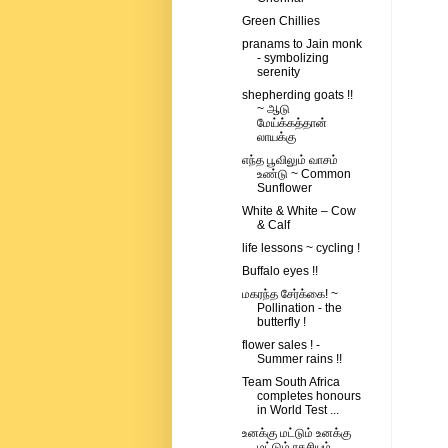
Green Chillies
pranams to Jain monk
- symbolizing
serenity
shepherding goats !!
~ ஆடு
மேய்க்கத்தான்
லாயக்கு
எந்த பூவிலும் வாசம்
உண்டு ~ Common
Sunflower
White & White – Cow
& Calf
life lessons ~ cycling !
Buffalo eyes !!
மகரந்த சேர்க்கை! ~
Pollination - the
butterfly !
flower sales ! -
Summer rains !!
Team South Africa
completes honours
in World Test ...
உனக்கு மட்டும் உனக்கு
மட்டும் ரகசியம்