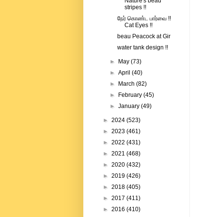
Nature's beau
stripes !!
நேர் கொண்ட பார்வை !!
Cat Eyes !!
beau Peacock at Gir
water tank design !!
►
May
(73)
►
April
(40)
►
March
(82)
►
February
(45)
►
January
(49)
►
2024
(523)
►
2023
(461)
►
2022
(431)
►
2021
(468)
►
2020
(432)
►
2019
(426)
►
2018
(405)
►
2017
(411)
►
2016
(410)