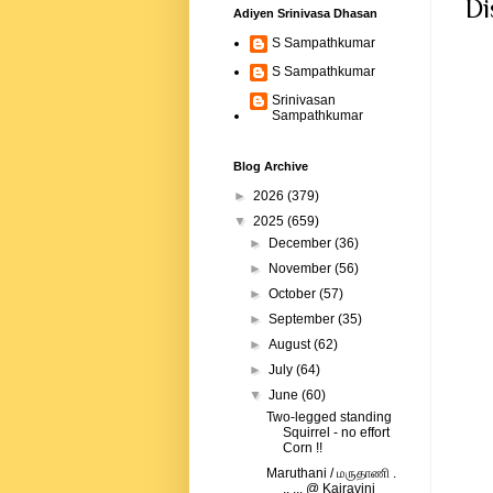
Di
Adiyen Srinivasa Dhasan
S Sampathkumar
S Sampathkumar
Srinivasan
Sampathkumar
Blog Archive
►
2026
(379)
▼
2025
(659)
►
December
(36)
►
November
(56)
►
October
(57)
►
September
(35)
►
August
(62)
►
July
(64)
▼
June
(60)
Two-legged standing
Squirrel - no effort
Corn !!
Maruthani / மருதாணி .
.. ... @ Kairavini