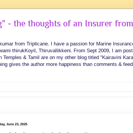
 - the thoughts of an Insurer from
hkumar from Triplicane. I have a passion for Marine Insuran
swami thirukKoyil, Thiruvallikkeni. From Sept 2009, I am post
Temples & Tamil are on my other blog titled "Kairavini Karay
ing gives the author more happiness than comments & feed
ay, June 23, 2025