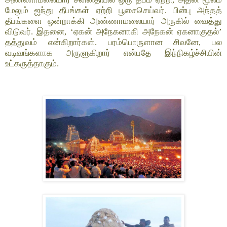
மேலும் ஐந்து தீபங்கள் ஏற்றி பூசைசெய்வர். பின்பு அந்தத்
தீபங்களை ஒன்றாக்கி அண்ணாமலையார் அருகில் வைத்து
விடுவர். இதனை, ‘ஏகன் அநேகனாகி அநேகன் ஏகனாகுதல்’
தத்துவம் என்கிறார்கள். பரம்பொருளான சிவனே, பல
வடிவங்களாக அருளுகிறார் என்பதே இந்நிகழ்ச்சியின்
உட்கருத்தாகும்.