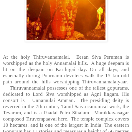
At the holy Thiruvannamalai, Eesan Siva Peruman is
worshipped as the holy Annamalai hills. A huge deepam is
lit on the deepam on Karthigai day. On all days, and
especially during Pournami devotees walk the 15 km odd
path around the hills worshipping Thiruvannamalaiyaar.
Thiruvannamalai possesses one of the tallest gopurams,
dedicated to Lord Siva worshipped as Agni lingam. His
consort is Unnamulai Amman. The presiding deity is
reverred in the 7th century Tamil Saiva canonical work, the
Tevaram, and is a Paadal Petra Sthalam. Manikkavasagar
composed Tiruvempaavai here. The temple complex covers
10 hectares, and is one of the largest in India. The eastern
Gopuram has 11 stories and measures a height of 66 metres