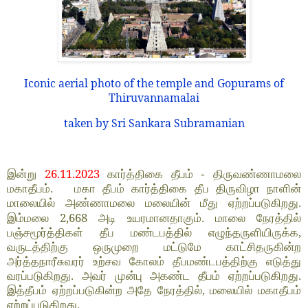
Iconic aerial photo of the temple and Gopurams of
Thiruvannamalai
taken by Sri Sankara Subramanian
26.11.2023
இன்று
கார்த்திகை தீபம் - திருவண்ணாமலை
மகாதீபம். மகா தீபம் கார்த்திகை தீப திருவிழா நாளின்
மாலையில் அண்ணாமலை மலையின் மீது ஏற்றப்படுகிறது.
2,668
இம்மலை
அடி உயரமானதாகும். மாலை நேரத்தில்
பஞ்சமூர்த்திகள் தீப மண்டபத்தில் எழுந்தருளியிருக்க,
வருடத்திற்கு ஒருமுறை மட்டுமே காட்சிதருகின்ற
அர்த்தநாரீசுவரர் உற்சவ கோலம் தீபமண்டபத்திற்கு எடுத்து
வரப்படுகிறது. அவர் முன்பு அகண்ட தீபம் ஏற்றப்படுகிறது.
இத்தீபம் ஏற்றப்படுகின்ற அதே நேரத்தில், மலையில் மகாதீபம்
ஏற்றப்படுகிறது.