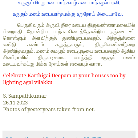
கருகும்மிடறு உடையார்,கமழ் சடையார்கழல் பரவி,
உருகும் மனம் உடையார்தமக்கு உறுநோய் அடையாவே.
பெருகிவரும் அருவி நீரை உடைய திருவண்ணாமலையில்
பிறைமதி தோன்றிய பாற்கடலிடைத்தோன்றிய நஞ்சை உட்
கொள்ளும் அளவிற்குத் துணிபுடையவரும், அந்நஞ்சினை
உண்டு கண்டம் கறுத்தவரும், திருவெண்ணீற்றை
அணிந்தவரும், மணம் கமழும் சடைமுடியை உடையவரும் ஆகிய
சிவபிரானின் திருவடிகளை வாழ்த்தி உருகும் மனம்
உடையவர்கட்கு மிக்க நோய்கள் எவையும் வாரா.
Celebrate Karthigai Deepam at your houses too by
lighting agal vilakku
S. Sampathkumar
26.11.2023
Photos of yesteryears taken from net.