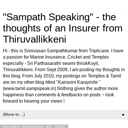
"Sampath Speaking" - the
thoughts of an Insurer from
Thiruvallikkeni
Hi - this is Srinivasan Sampathkumar from Triplicane. I have
a passion for Marine Insurance, Cricket and Temples
especially - Sri Parthasarathi swami thirukKoyil,
Thiruvallikkeni. From Sept 2009, I am posting my thoughts in
this blog; From July 2010, my postings on Temples & Tamil
are on my other blog titled "Kairavini Karayinile "
(www.tamil.sampspeak.in) Nothing gives the author more
happiness than comments & feedbacks on posts ~ look
forward to hearing your views !
▼
Sunday, November 26, 2023