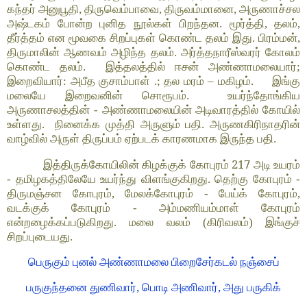
கந்தர் அனுபூதி, திருவெம்பாவை, திருவம்மானை, அருணாச்சல
அஷ்டகம் போன்ற புனித நூல்கள் பிறந்தன. மூர்த்தி, தலம்,
தீர்த்தம் என மூவகை சிறப்புகள் கொண்ட தலம் இது. பிரம்மன்,
திருமாலின் ஆணவம் அழிந்த தலம். அர்த்தநாரீஸ்வரர் கோலம்
கொண்ட தலம். இத்தலத்தில் ஈசன் அண்ணாமலையார்;
இறைவியார்: அபீத குசாம்பாள் .; தல மரம் – மகிழம். இங்கு
மலையே இறைவனின் சொரூபம். உயர்ந்தோங்கிய
அருணாசலத்தின் - அண்ணாமலையின் அடிவாரத்தில் கோயில்
உள்ளது. நினைக்க முத்தி அருளும் பதி. அருணகிரிநாதரின்
வாழ்வில் அருள் திருப்பம் ஏற்படக் காரணமாக இருந்த பதி.
217
இத்திருக்கோயிலின் கிழக்குக் கோபுரம்
அடி உயரம்
- தமிழகத்திலேயே உயர்ந்து விளங்குகிறது. தெற்கு கோபுரம் -
திருமஞ்சன கோபுரம், மேலக்கோபுரம் - பேய்க் கோபுரம்,
வடக்குக் கோபுரம் - அம்மணியம்மாள் கோபுரம்
என்றழைக்கப்படுகிறது. மலை வலம் (கிரிவலம்) இங்குச்
சிறப்புடையது.
பெருகும் புனல் அண்ணாமலை பிறைசேர்கடல் நஞ்சைப்
பருகுந்தனை துணிவார், பொடி அணிவார், அது பருகிக்