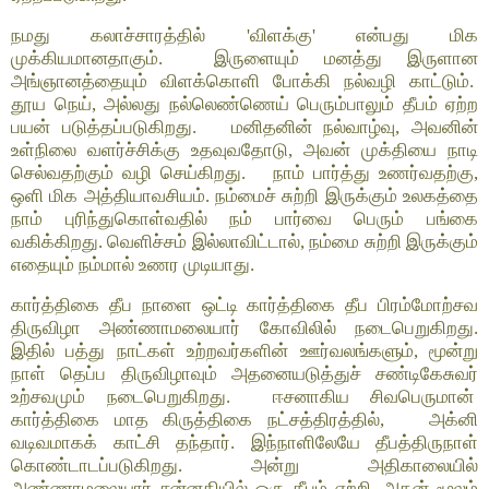
நமது கலாச்சாரத்தில் 'விளக்கு' என்பது மிக
முக்கியமானதாகும். இருளையும் மனத்து இருளான
அங்ஞானத்தையும் விளக்கொளி போக்கி நல்வழி காட்டும்.
தூய நெய், அல்லது நல்லெண்ணெய் பெரும்பாலும் தீபம் ஏற்ற
பயன் படுத்தப்படுகிறது. மனிதனின் நல்வாழ்வு, அவனின்
உள்நிலை வளர்ச்சிக்கு உதவுவதோடு, அவன் முக்தியை நாடி
செல்வதற்கும் வழி செய்கிறது. நாம் பார்த்து உணர்வதற்கு,
ஒளி மிக அத்தியாவசியம். நம்மைச் சுற்றி இருக்கும் உலகத்தை
நாம் புரிந்துகொள்வதில் நம் பார்வை பெரும் பங்கை
வகிக்கிறது. வெளிச்சம் இல்லாவிட்டால், நம்மை சுற்றி இருக்கும்
எதையும் நம்மால் உணர முடியாது.
கார்த்திகை தீப நாளை ஒட்டி கார்த்திகை தீப பிரம்மோற்சவ
திருவிழா அண்ணாமலையார் கோவிலில் நடைபெறுகிறது.
இதில் பத்து நாட்கள் உற்றவர்களின் ஊர்வலங்களும், மூன்று
நாள் தெப்ப திருவிழாவும் அதனையடுத்துச் சண்டிகேசுவர்
உற்சவமும் நடைபெறுகிறது. ஈசனாகிய சிவபெருமான்
கார்த்திகை மாத கிருத்திகை நட்சத்திரத்தில், அக்னி
வடிவமாகக் காட்சி தந்தார். இந்நாளிலேயே தீபத்திருநாள்
கொண்டாடப்படுகிறது. அன்று அதிகாலையில்
அண்ணாமலையார் சன்னதியில் ஒரு தீபம் ஏற்றி, அதன் மூலம்