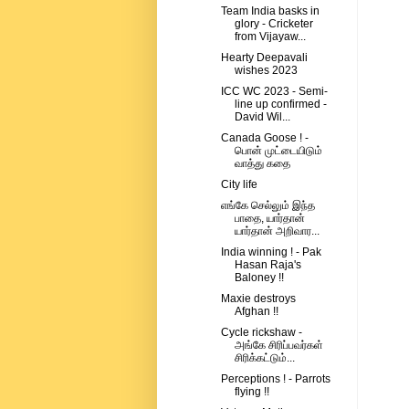
Team India basks in
glory - Cricketer
from Vijayaw...
Hearty Deepavali
wishes 2023
ICC WC 2023 - Semi-
line up confirmed -
David Wil...
Canada Goose ! -
பொன் முட்டையிடும்
வாத்து கதை
City life
எங்கே செல்லும் இந்த
பாதை, யார்தான்
யார்தான் அறிவார...
India winning ! - Pak
Hasan Raja's
Baloney !!
Maxie destroys
Afghan !!
Cycle rickshaw -
அங்கே சிரிப்பவர்கள்
சிரிக்கட்டும்...
Perceptions ! - Parrots
flying !!