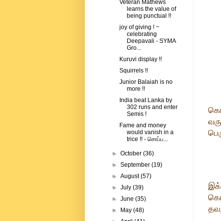
Veteran Mathews
learns the value of
being punctual !!
joy of giving ! ~
celebrating
Deepavali - SYMA
Gro...
Kuruvi display !!
Squirrels !!
Junior Balaiah is no
more !!
India beat Lanka by
302 runs and enter
கொக
Semis !
வர
Fame and money
பெர
would vanish in a
trice !! - சொப்ப...
►
October
(36)
►
September
(19)
►
August
(57)
இக்
►
July
(39)
கொக
►
June
(35)
தவற
►
May
(48)