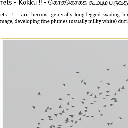
rets - Kokku !! - கொக்கொக்க கூம்பும் பருவத
rets ! are herons, generally long-legged wading bir
mage, developing fine plumes (usually milky white) duri