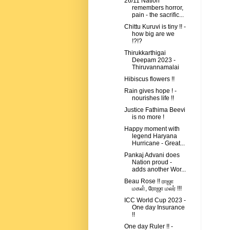
26/11 Nation
remembers horror,
pain - the sacrific...
Chittu Kuruvi is tiny !! -
how big are we
!?!?
Thirukkarthigai
Deepam 2023 -
Thiruvannamalai
Hibiscus flowers !!
Rain gives hope ! -
nourishes life !!
Justice Fathima Beevi
is no more !
Happy moment with
legend Haryana
Hurricane - Great...
Pankaj Advani does
Nation proud -
adds another Wor...
Beau Rose !! ராஜா
மகள், ரோஜா மலர் !!!
ICC World Cup 2023 -
One day Insurance
!!
One day Ruler !! -