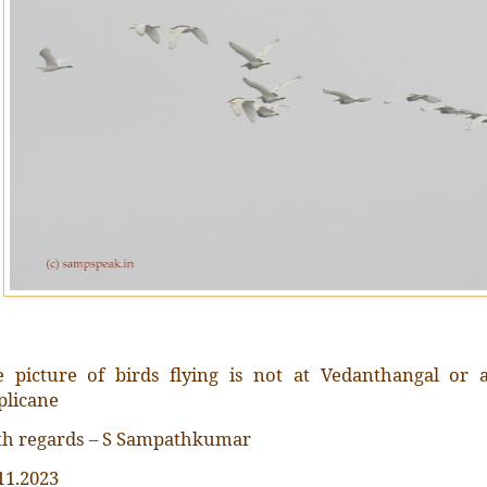
e picture of birds flying is not at Vedanthangal or 
plicane
th regards – S Sampathkumar
11.2023