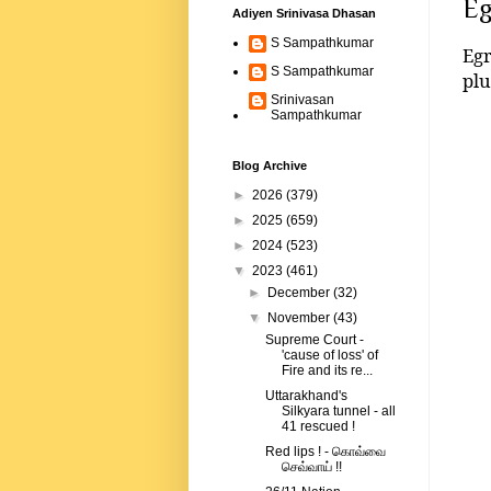
Eg
Adiyen Srinivasa Dhasan
S Sampathkumar
Eg
S Sampathkumar
plu
Srinivasan
Sampathkumar
Blog Archive
►
2026
(379)
►
2025
(659)
►
2024
(523)
▼
2023
(461)
►
December
(32)
▼
November
(43)
Supreme Court -
'cause of loss' of
Fire and its re...
Uttarakhand's
Silkyara tunnel - all
41 rescued !
Red lips ! - கொவ்வை
செவ்வாய் !!