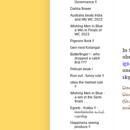
Governance !!
Dahlia flower
Australia beats India
and lifts WC 2023
Wishing Men in Blue
a Win in Finals of
WC 2023
Pigeons flock !!
Gen-next Kolangal
In 
Butterfinger ! - who
ob
dropped a catch
ig
first !?!?
on
Pelican beak !
sky
Run out - funny rule !!
obey the Helmet rule
!!
கொ
Wishing Men in Blue -
வெ
a win in the Semi
(ப
finals : ...
கால
Egrets - Kokku !! -
கொக்கொக்க கூம்பும்
பருவத்து
Happiness seeing
produce !!