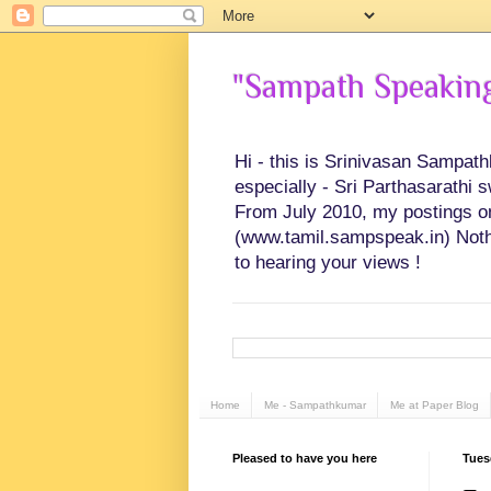
"Sampath Speaking"
Hi - this is Srinivasan Sampat
especially - Sri Parthasarathi 
From July 2010, my postings on 
(www.tamil.sampspeak.in) Noth
to hearing your views !
Home
Me - Sampathkumar
Me at Paper Blog
Pleased to have you here
Tues