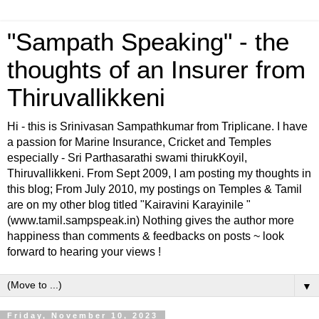
"Sampath Speaking" - the
thoughts of an Insurer from
Thiruvallikkeni
Hi - this is Srinivasan Sampathkumar from Triplicane. I have
a passion for Marine Insurance, Cricket and Temples
especially - Sri Parthasarathi swami thirukKoyil,
Thiruvallikkeni. From Sept 2009, I am posting my thoughts in
this blog; From July 2010, my postings on Temples & Tamil
are on my other blog titled "Kairavini Karayinile "
(www.tamil.sampspeak.in) Nothing gives the author more
happiness than comments & feedbacks on posts ~ look
forward to hearing your views !
▼
Friday, November 10, 2023