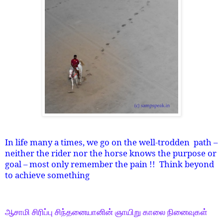
In life many a times, we go on the well-trodden path –
neither the rider nor the horse knows the purpose or
goal – most only remember the pain !! Think beyond
to achieve something
ஆசாமி சிரிப்பு சிந்தனையானின் ஞாயிறு காலை நினைவுகள்