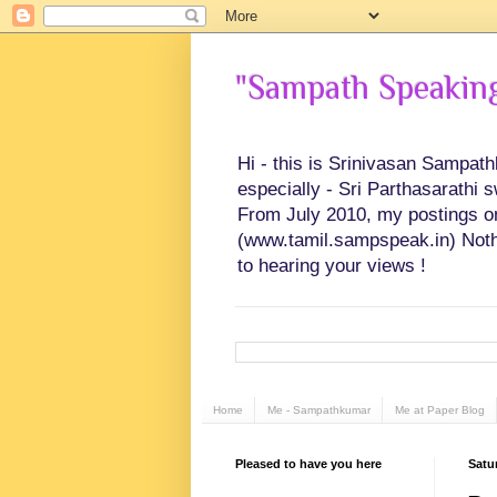
"Sampath Speaking"
Hi - this is Srinivasan Sampat
especially - Sri Parthasarathi 
From July 2010, my postings on 
(www.tamil.sampspeak.in) Noth
to hearing your views !
Home
Me - Sampathkumar
Me at Paper Blog
Pleased to have you here
Satu