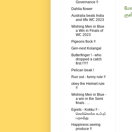
Governance !!
மேக
Dahlia flower
குன
Australia beats India
and lifts WC 2023
Wishing Men in Blue
a Win in Finals of
WC 2023
Pigeons flock !!
Gen-next Kolangal
Butterfinger ! - who
dropped a catch
first !?!?
Pelican beak !
Run out - funny rule !!
obey the Helmet rule
!!
Wishing Men in Blue -
a win in the Semi
finals : ...
Egrets - Kokku !! -
கொக்கொக்க கூம்பும்
பருவத்து
Happiness seeing
produce !!