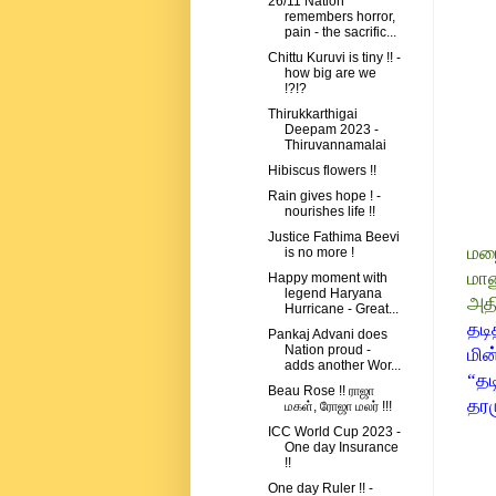
26/11 Nation
remembers horror,
pain - the sacrific...
Chittu Kuruvi is tiny !! -
how big are we
!?!?
Thirukkarthigai
Deepam 2023 -
Thiruvannamalai
Hibiscus flowers !!
Rain gives hope ! -
nourishes life !!
Justice Fathima Beevi
மழ
is no more !
மா
Happy moment with
legend Haryana
அத
Hurricane - Great...
தடி
Pankaj Advani does
Nation proud -
மி
adds another Wor...
“த
Beau Rose !! ராஜா
தரம
மகள், ரோஜா மலர் !!!
ICC World Cup 2023 -
One day Insurance
!!
One day Ruler !! -