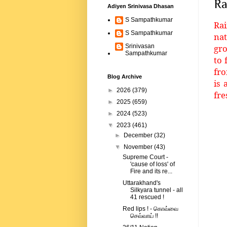
Ra
Adiyen Srinivasa Dhasan
S Sampathkumar
Ra
S Sampathkumar
nat
gro
Srinivasan
Sampathkumar
to 
fro
Blog Archive
is 
►
2026
(379)
fre
►
2025
(659)
►
2024
(523)
▼
2023
(461)
►
December
(32)
▼
November
(43)
Supreme Court -
'cause of loss' of
Fire and its re...
Uttarakhand's
Silkyara tunnel - all
41 rescued !
Red lips ! - கொவ்வை
செவ்வாய் !!