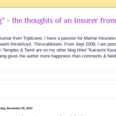
 - the thoughts of an Insurer from
hkumar from Triplicane. I have a passion for Marine Insuran
swami thirukKoyil, Thiruvallikkeni. From Sept 2009, I am post
Temples & Tamil are on my other blog titled "Kairavini Karay
ing gives the author more happiness than comments & feed
rday, November 25, 2023