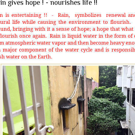
in gives hope ! - nourishes life !!
in is entertaining !! - Rain, symbolizes renewal and
ural life while causing the environment to flourish.
und, bringing with it a sense of hope; a hope that what
flourish once again. Rain is liquid water in the form o
m atmospheric water vapor and then become heavy enoug
a major component of the water cycle and is responsib
sh water on the Earth.