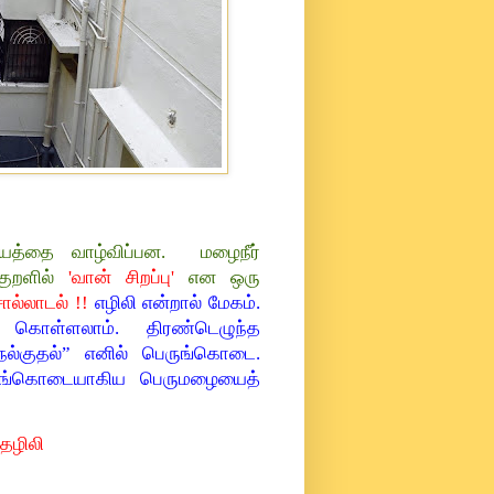
யத்தை வாழ்விப்பன. மழைநீர்
்குறளில்
'வான் சிறப்பு'
என ஒரு
ொல்லாடல் !!
எழிலி என்றால் மேகம்.
யும் கொள்ளலாம். திரண்டெழுந்த
ல்குதல்” எனில் பெருங்கொடை.
பெருங்கொடையாகிய பெருமழையைத்
தெழிலி