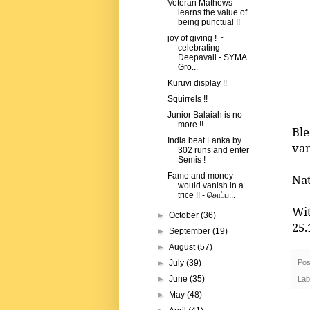
Veteran Mathews
learns the value of
being punctual !!
joy of giving ! ~
celebrating
Deepavali - SYMA
Gro...
Kuruvi display !!
Squirrels !!
Junior Balaiah is no
more !!
Ble
India beat Lanka by
var
302 runs and enter
Semis !
Fame and money
Nat
would vanish in a
trice !! - சொப்ப...
Wi
►
October
(36)
25.
►
September
(19)
►
August
(57)
Pos
►
July
(39)
►
June
(35)
Lab
►
May
(48)