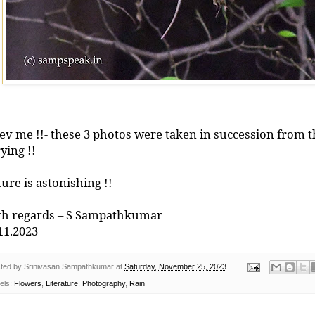
ev me !!- these 3 photos were taken in succession from 
ying !!
ure is astonishing !!
th regards – S Sampathkumar
11.2023
ted by
Srinivasan Sampathkumar
at
Saturday, November 25, 2023
els:
Flowers
,
Literature
,
Photography
,
Rain