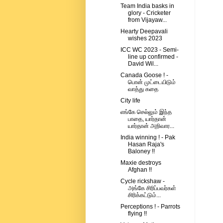
Team India basks in
glory - Cricketer
from Vijayaw...
Hearty Deepavali
wishes 2023
ICC WC 2023 - Semi-
line up confirmed -
David Wil...
Canada Goose ! -
பொன் முட்டையிடும்
வாத்து கதை
City life
எங்கே செல்லும் இந்த
பாதை, யார்தான்
யார்தான் அறிவார...
India winning ! - Pak
Hasan Raja's
Baloney !!
Maxie destroys
Afghan !!
Cycle rickshaw -
அங்கே சிரிப்பவர்கள்
சிரிக்கட்டும்...
Perceptions ! - Parrots
flying !!