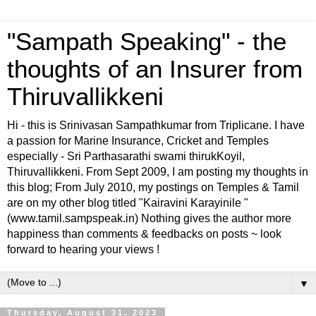
"Sampath Speaking" - the
thoughts of an Insurer from
Thiruvallikkeni
Hi - this is Srinivasan Sampathkumar from Triplicane. I have
a passion for Marine Insurance, Cricket and Temples
especially - Sri Parthasarathi swami thirukKoyil,
Thiruvallikkeni. From Sept 2009, I am posting my thoughts in
this blog; From July 2010, my postings on Temples & Tamil
are on my other blog titled "Kairavini Karayinile "
(www.tamil.sampspeak.in) Nothing gives the author more
happiness than comments & feedbacks on posts ~ look
forward to hearing your views !
▼
Thursday, August 31, 2023