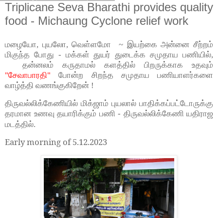
Triplicane Seva Bharathi provides quality
food - Michaung Cyclone relief work
மழையோ, புயலோ, வெள்ளமோ ~ இயற்கை அன்னை சீற்றம்
மிகுந்த போது - மக்கள் துயர் துடைக்க சமுதாய பணியில்,
தன்னலம் கருதாமல் களத்தில் பிறருக்காக உதவும்
"சேவாபாரதி"
போன்ற சிறந்த சமுதாய பணியாளர்களை
வாழ்த்தி வணங்குகிறேன் !
திருவல்லிக்கேணியில் மிக்ஜாம் புயலால் பாதிக்கப்பட்டோருக்கு
தரமான உணவு தயாரிக்கும் பணி - திருவல்லிக்கேணி யதிராஜ
மடத்தில்.
Early morning of 5.12.2023