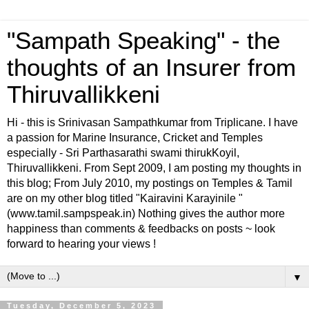
"Sampath Speaking" - the
thoughts of an Insurer from
Thiruvallikkeni
Hi - this is Srinivasan Sampathkumar from Triplicane. I have
a passion for Marine Insurance, Cricket and Temples
especially - Sri Parthasarathi swami thirukKoyil,
Thiruvallikkeni. From Sept 2009, I am posting my thoughts in
this blog; From July 2010, my postings on Temples & Tamil
are on my other blog titled "Kairavini Karayinile "
(www.tamil.sampspeak.in) Nothing gives the author more
happiness than comments & feedbacks on posts ~ look
forward to hearing your views !
▼
Tuesday, December 5, 2023