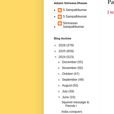
Pa
Adiyen Srinivasa Dhasan
S Sampathkumar
I w
S Sampathkumar
Srinivasan
Sampathkumar
Blog Archive
►
2026
(379)
►
2025
(659)
▼
2024
(523)
►
December
(55)
►
November
(50)
►
October
(47)
►
September
(49)
►
August
(50)
►
July
(39)
▼
June
(33)
Squirrel message to
Parrots !
India conquers