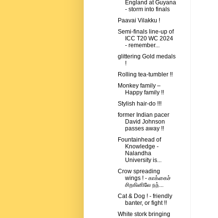
England at Guyana
- storm into finals
Paavai Vilakku !
Semi-finals line-up of
ICC T20 WC 2024
- remember...
glittering Gold medals
!
Rolling tea-tumbler !!
Monkey family –
Happy family !!
Stylish hair-do !!!
former Indian pacer
David Johnson
passes away !!
Fountainhead of
Knowledge -
Nalandha
University is...
Crow spreading
wings ! - காக்கைச்
சிறகினிலே நந்...
Cat & Dog ! - friendly
banter, or fight !!
White stork bringing