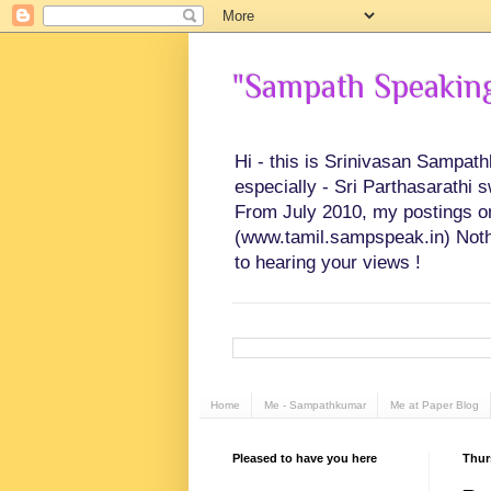
"Sampath Speaking"
Hi - this is Srinivasan Sampat
especially - Sri Parthasarathi 
From July 2010, my postings on 
(www.tamil.sampspeak.in) Noth
to hearing your views !
Home
Me - Sampathkumar
Me at Paper Blog
Pleased to have you here
Thur