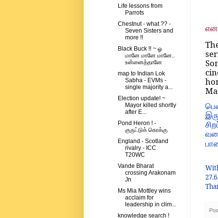
Life lessons from
Parrots
Chestnut - what ?? -
என 
Seven Sisters and
more !!
The
Black Buck !! ~ ஓ
ser
மானே மானே மானே..
So
உன்னைத்தானே
cin
map to Indian Lok
hom
Sabha - EVMs -
single majority a...
Mah
Election update! ~
பெ
Mayor killed shortly
after E...
இரு
Pond Heron ! -
சிற
குருட்டுக் கொக்கு
வரை
England - Scotland
பாவ
rivalry - ICC
T20WC
Vande Bharat
Wit
crossing Arakonam
27.6
Jn
Than
Ms Mia Mottley wins
acclaim for
leadership in clim...
Pos
knowledge search !