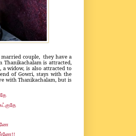
 married couple, they have a
 Thanikachalam is attracted,
 a widow, is also attracted to
iend of Gowri, stays with the
ove with Thanikachalam, but is
ுதே
ேட்குதே
ண்ணே
ண்ணே!!