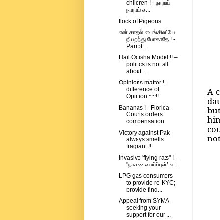
children ! - நாராய்
நாராய் ச...
flock of Pigeons
என் காதல் பைங்கிளியே
நீ பறந்து போகாதே ! -
Parrot...
Hail Odisha Model !! –
politics is not all
about...
Opinions matter !! -
A c
difference of
Opinion ~~!!
dau
Bananas ! - Florida
but
Courts orders
him
compensation
cou
Victory against Pak
not
always smells
fragrant !!
Invasive 'flying rats" ! -
"நாகணவாய்ப்புள்’ எ...
LPG gas consumers
to provide re-KYC;
provide fing...
Appeal from SYMA -
seeking your
support for our ...