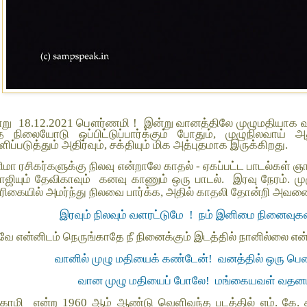
று
18.12.2021 பௌர்ணமி !
இன்று வானத்திலே முழுமதியாக வ
த நிலையோடு ஒப்பிட்டுப்பார்க்கும் போதும், முழுநிலவாய் 
ிப்படுத்தும் அதிர்வும், சக்தியும் மிக அத்புதமாக இருக்கிறது.
ிமா ரசிகர்களுக்கு நிலவு என்றாலே காதல் - ஏகப்பட்ட பாடல்கள் ஞ
ாஜியும் தேவிகாவும் கனவு காணும் ஒரு பாடல். இரவு நேரம். ம
பரிகையில் அமர்ந்து நிலவை பார்க்க, அதில் காதலி தோன்றி அவன
இரவும் நிலவும் வளரட்டுமே ! நம் இனிமை நினைவுக
வே என்னிடம் நெருங்காதே நீ நினைக்கும் இடத்தில் நானில்லை 
வானில் முழு மதியைக் கண்டேன்! வனத்தில் ஒரு 
வான முழு மதியைப் போலே! மங்கையவள் வதனம
காமி என்ற 1960 ஆம் ஆண்டு வெளிவந்த படத்தில் எம். கே. 