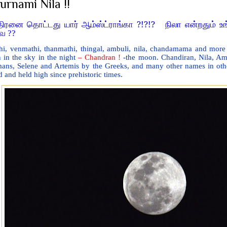
urnami Nila !!
?!?!?
திரனை தொட்டது யார் ஆம்ஸ்ட்ராங்கா
நிலா என்றதும் உ
ை ??
hi, venmathi, thanmathi, thingal, ambuli, nila, chandamama and more 
 in the sky in the night
– Chandran !
-the moon. Chandiran, Nila, Am
ans, Selene and Artemis by the Greeks, and many other names in oth
d and held high since prehistoric times.