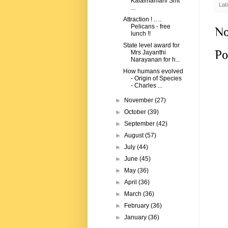
Kalaimamani Smt
Lab
...
Attraction ! .. ..
Pelicans - free
No
lunch !!
State level award for
Po
Mrs Jayanthi
Narayanan for h...
How humans evolved
- Origin of Species
- Charles ...
►
November
(27)
►
October
(39)
►
September
(42)
►
August
(57)
►
July
(44)
►
June
(45)
►
May
(36)
►
April
(36)
►
March
(36)
►
February
(36)
►
January
(36)