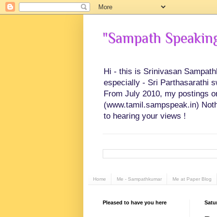
"Sampath Speaking"
Hi - this is Srinivasan Sampat
especially - Sri Parthasarathi 
From July 2010, my postings on 
(www.tamil.sampspeak.in) Noth
to hearing your views !
Home
Me - Sampathkumar
Me at Paper Blog
Pleased to have you here
Satu