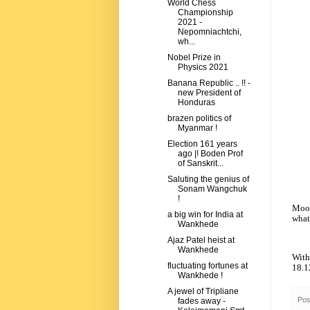
World Chess
Championship
2021 -
Nepomniachtchi,
wh...
Nobel Prize in
Physics 2021
Banana Republic .. !! -
new President of
Honduras
brazen politics of
Myanmar !
Election 161 years
ago |! Boden Prof
of Sanskrit...
Saluting the genius of
Sonam Wangchuk
!
Moon
a big win for India at
what
Wankhede
Ajaz Patel heist at
Wankhede
With
fluctuating fortunes at
18.1
Wankhede !
A jewel of Tripliane
Pos
fades away -