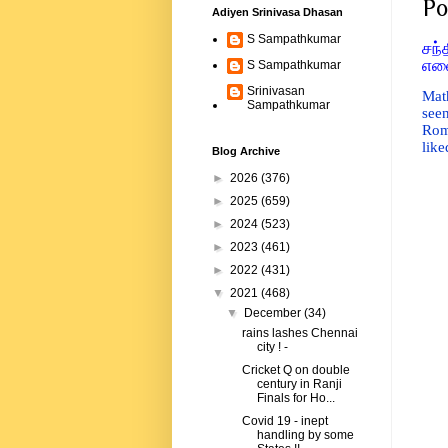
Po
Adiyen Srinivasa Dhasan
S Sampathkumar
சந்
எவ
S Sampathkumar
Srinivasan
Mat
Sampathkumar
seen
Rom
like
Blog Archive
►
2026
(376)
►
2025
(659)
►
2024
(523)
►
2023
(461)
►
2022
(431)
▼
2021
(468)
▼
December
(34)
rains lashes Chennai
city ! -
Cricket Q on double
century in Ranji
Finals for Ho...
Covid 19 - inept
handling by some