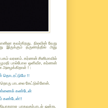
ானிலா கவர்கிறது.
நிலவின் வேறு
அது இருக்கும் தருணத்தில் அது
ாபகம் வரலாம். கர்ணன் சினிமாவில்
ுழுமதி பால்போல ஒளிவீச, கர்ணன்
ை அழைக்கிறாள் ! :
ள் தொடரட்டுமே !!
என்றொரு பாடலை கேட்டுள்ளேன்.
பெண்ணைக் கண்டேன்
் கண்டேன்!!
தியாகராஜ பாகவதர்பாடல் ஒன்று.