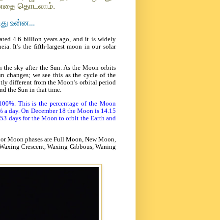
் மனதை தொடலாம்.
து உன்ன...
ted 4.6 billion years ago, and it is widely
ia. It’s the fifth-largest moon in our solar
n the sky after the Sun. As the Moon orbits
 changes; we see this as the cycle of the
tly different from the Moon’s orbital period
und the Sun in that time.
00%. This is the percentage of the Moon
0% a day. On December 18 the Moon is 14.15
.53 days for the Moon to orbit the Earth and
major Moon phases are Full Moon, New Moon,
the Waxing Crescent, Waxing Gibbous, Waning