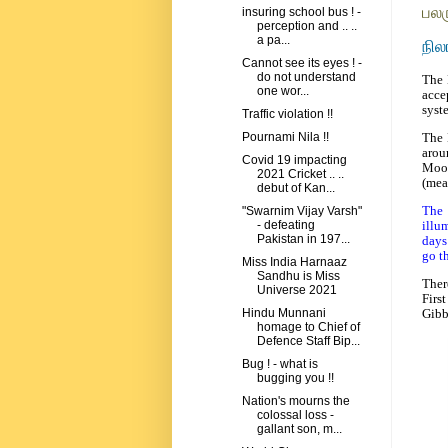
பலர
insuring school bus ! -
perception and .. ..
a pa...
நில
Cannot see its eyes ! -
do not understand
The 
one wor...
acce
syst
Traffic violation !!
The 
Pournami Nila !!
arou
Covid 19 impacting
Moon
2021 Cricket .. ..
(mea
debut of Kan...
The 
"Swarnim Vijay Varsh"
illu
- defeating
Pakistan in 197...
days
go t
Miss India Harnaaz
Sandhu is Miss
Ther
Universe 2021
Firs
Gibb
Hindu Munnani
homage to Chief of
Defence Staff Bip...
Bug ! - what is
bugging you !!
Nation's mourns the
colossal loss -
gallant son, m...