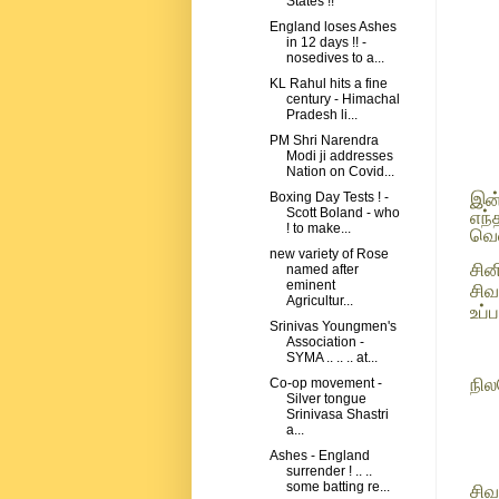
States !!
England loses Ashes
in 12 days !! -
nosedives to a...
KL Rahul hits a fine
century - Himachal
Pradesh li...
PM Shri Narendra
Modi ji addresses
Nation on Covid...
இன்
Boxing Day Tests ! -
Scott Boland - who
எந்
! to make...
வெள
new variety of Rose
சின
named after
eminent
சிவ
Agricultur...
உப்
Srinivas Youngmen's
Association -
SYMA .. .. .. at...
நில
Co-op movement -
Silver tongue
Srinivasa Shastri
a...
Ashes - England
surrender ! .. ..
some batting re...
சிவ