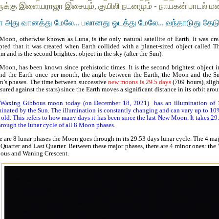
ுக்கு இளையராஜா இசையும், குயிலி நடனமும் - நாயகன் பாடல
ா அது வானத்து மேலே... பலானது ஓடத்து மேலே... வந்தாடுது தேடு
Moon, otherwise known as Luna, is the only natural satellite of Earth. It was crea
pted that it was created when Earth collided with a planet-sized object called The
em and is the second brightest object in the sky (after the Sun).
Moon, has been known since prehistoric times. It is the second brightest object i
nd the Earth once per month, the angle between the Earth, the Moon and the Sun
’s phases. The time between successive
new moons is 29.5 days
(709 hours), sligh
sured against the stars) since the Earth moves a significant distance in its orbit aro
Waxing Gibbous moon today (on December 18, 2021) has an illumination of 1
minated by the Sun. The illumination is constantly changing and can vary up to 1
 old. This refers to how many days it has been since the last New Moon. It takes 29
hrough the lunar cycle of all 8 Moon phases.
e are 8 lunar phases the Moon goes through in its 29.53 days lunar cycle. The 4 
t Quarter and Last Quarter. Between these major phases, there are 4 minor ones: 
ous and Waning Crescent.