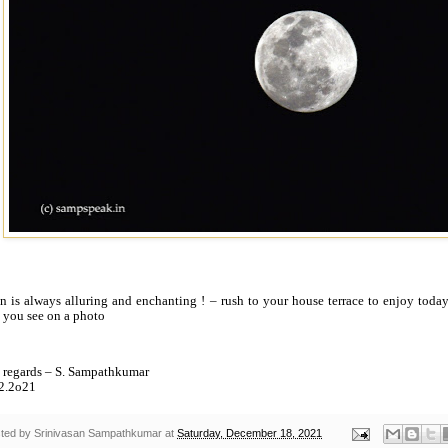
 is always alluring and enchanting ! – rush to your house terrace to enjoy today
 you see on a photo
 regards – S. Sampathkumar
2.2o21
ted by
Srinivasan Sampathkumar
at
Saturday, December 18, 2021